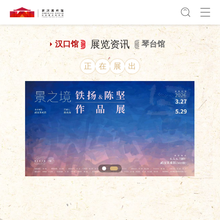
展览资讯
汉口馆
琴台馆
正
在
展
出