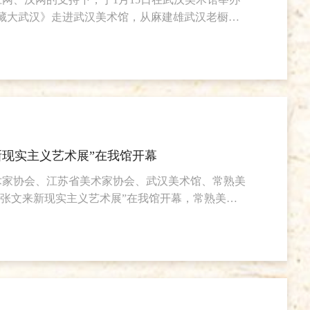
藏大武汉》走进武汉美术馆，从麻建雄武汉老橱窗
和文史、收藏界的朋友面对面交流，回望上世纪50
窗文化及城市文化的发展，及其收藏和展览的时代意
各界对武汉历史文化遗存的收藏热情。会上不同专题
重要藏品，向大家展示交流。武汉历史文化在留存下
来的一件件收藏品上留下痕迹，藏品让武汉记忆更加清晰、鲜活。
新现实主义艺术展”在我馆开幕
术家协会、江苏省美术家协会、武汉美术馆、常熟美
：张文来新现实主义艺术展”在我馆开幕，常熟美术
塑院院长孙振华，中华艺术宫学术部主任、策展人卢
著名评论家刘礼宾先生、南京大学美术考古学博士、
》副主编谢海先生、《画廊》副主编胡震先生、《艺
峰、湖北省美术家协会秘书长刘春冰、湖北美术馆副
持冀少峰、合美术馆执行馆长鲁虹等嘉宾出席了本次