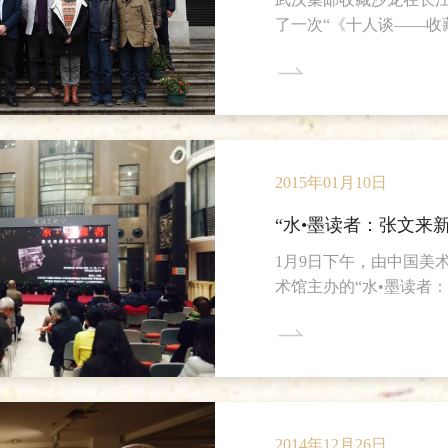
了一次“《十人谈——收
谈起”活动。邀请麻建雄
—80年代的武汉商业橱
义和价值，以推动社会
的藏家都带来了各自的
2015年01月10日
“水•墨读者：张文来
1月9日下午，由中国美
术馆主办的“水•墨读者
馆馆长吴文雄，深圳雕
缓、中央美院副教授、
副教授孙彦、《美术报
术当代》杂志编辑白家
馆长、本次展览学术主
开幕式。 本次共展出张文来水墨作品50余件，刻画了一副真实存在的世
2014年12月26日