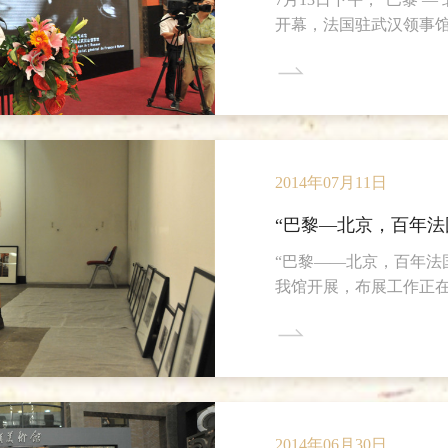
开幕，法国驻武汉领事
凡瑞克先生，展览策展
宾出席了本次展览开幕
2014年07月11日
“巴黎—北京，百年法
“巴黎——北京，百年法国摄
我馆开展，布展工作正在
策展人助理一平先生对
览进行了交流。 本次展览
欢迎参观。
2014年06月30日